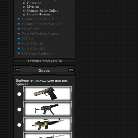
Полезное
Мувики
Counter Strike Online
Онлайн Фотошоп
Counter-Strike 1.6
Counter-Strike:Source
WarCraft
Day Of Defeat:Source
GTA 4
Left 4 Dead
Left 4 Dead 2
GTA San Andreas
Опрос
Выберите потходящее для вас
оружие.