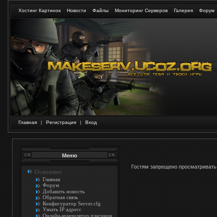
Хостинг Картинок
Новости
Файлы
Мониторинг Серверов
Галерея
Форум
Главная
|
Регистрация
|
Вход
Меню
Гостям запрещено просматривать 
Основное
Главная
Форум
Добавить новость
Обратная связь
Конфигуратор Server.cfg
Узнать IP адресс
Онлайн-компилятор плагинов