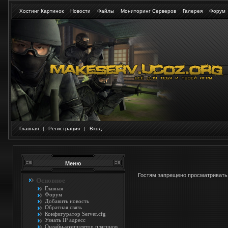
Хостинг Картинок
Новости
Файлы
Мониторинг Серверов
Галерея
Форум
Главная
|
Регистрация
|
Вход
Меню
Гостям запрещено просматривать 
Основное
Главная
Форум
Добавить новость
Обратная связь
Конфигуратор Server.cfg
Узнать IP адресс
Онлайн-компилятор плагинов