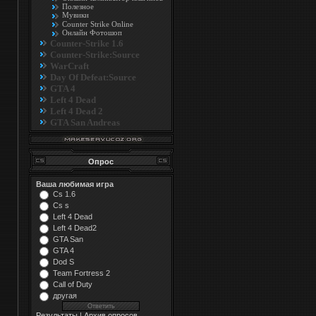
Полезное
Мувики
Counter Strike Online
Онлайн Фотошоп
Counter-Strike 1.6
Counter-Strike:Source
WarCraft
Day Of Defeat:Source
GTA 4
Left 4 Dead
Left 4 Dead 2
GTA San Andreas
Опрос
Ваша любимая игра
Cs 1.6
Cs s
Left 4 Dead
Left 4 Dead2
GTA San
GTA 4
Dod S
Team Fortress 2
Call of Duty
другая
Результаты
|
Архив опросов