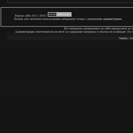
Версия сайта 10.0 | 2010 |
.
Полное или частичное использование материалов только с разрешения
администрации
.
Все материалы размещенные на сайте,пренадлежат их 
Администрация ответствености не несет за содержание материала и убытки не возмещает. По
Yandex
|
Go