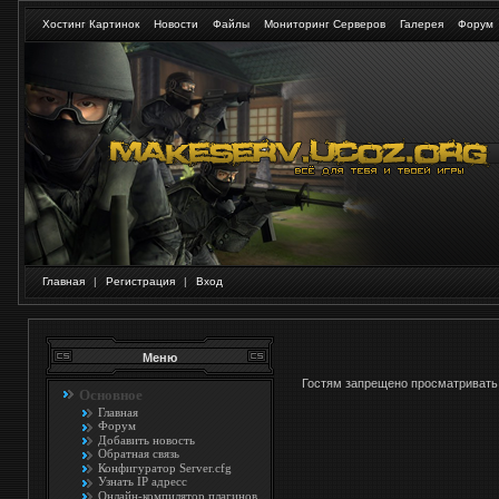
Хостинг Картинок
Новости
Файлы
Мониторинг Серверов
Галерея
Форум
Главная
|
Регистрация
|
Вход
Меню
Гостям запрещено просматривать 
Основное
Главная
Форум
Добавить новость
Обратная связь
Конфигуратор Server.cfg
Узнать IP адресс
Онлайн-компилятор плагинов