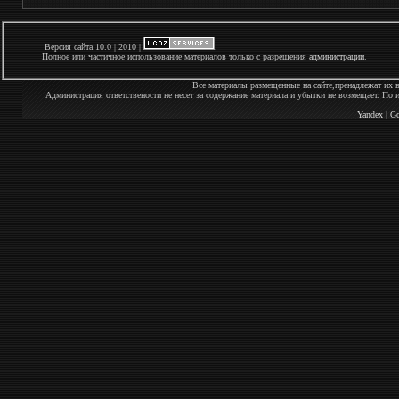
Версия сайта 10.0 | 2010 |
.
Полное или частичное использование материалов только с разрешения
администрации
.
Все материалы размещенные на сайте,пренадлежат их 
Администрация ответствености не несет за содержание материала и убытки не возмещает. По
Yandex
|
Go