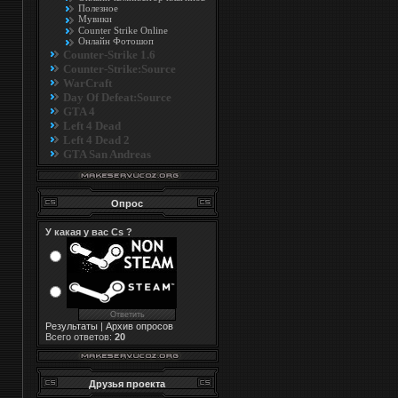
Полезное
Мувики
Counter Strike Online
Онлайн Фотошоп
Counter-Strike 1.6
Counter-Strike:Source
WarCraft
Day Of Defeat:Source
GTA 4
Left 4 Dead
Left 4 Dead 2
GTA San Andreas
Опрос
У какая у вас Cs ?
Результаты
|
Архив опросов
Всего ответов:
20
Друзья проекта