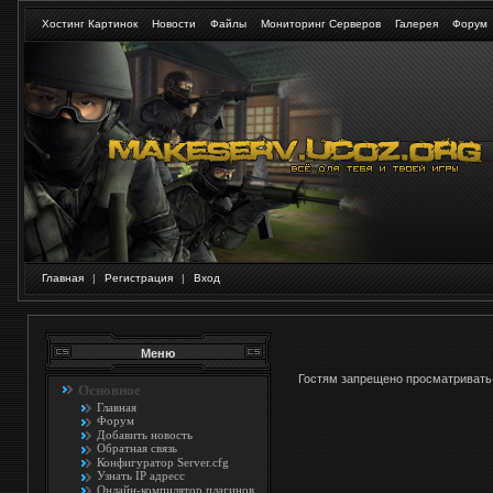
Хостинг Картинок
Новости
Файлы
Мониторинг Серверов
Галерея
Форум
Главная
|
Регистрация
|
Вход
Меню
Гостям запрещено просматривать 
Основное
Главная
Форум
Добавить новость
Обратная связь
Конфигуратор Server.cfg
Узнать IP адресс
Онлайн-компилятор плагинов