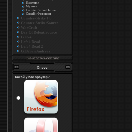
Полезное
Мувики
Counter Strike Online
Онлайн Фотошоп
Counter-Strike 1.6
Counter-Strike:Source
WarCraft
Day Of Defeat:Source
GTA 4
Left 4 Dead
Left 4 Dead 2
GTA San Andreas
Опрос
Какой у вас браузер?